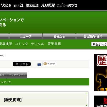
家庭通販
コミック
デジタル・電子書籍
ータ
購読
バックナンバー
しろデータ
タ
[歴史街道]