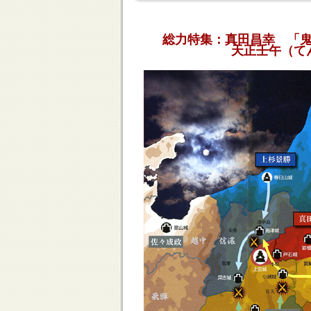
総力特集：真田昌幸 「
天正壬午（て