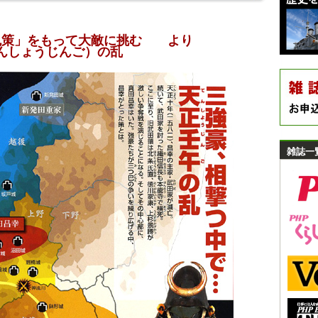
鬼策」をもって大敵に挑む より
んしょうじんご）の乱
雑誌一