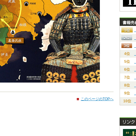
書籍売
4位
5位
6位
7位
8位
9位
このページのTOPへ
10位