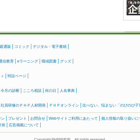
庭通販
コミック
デジタル・電子書籍
通信教育
eラーニング
職域図書
グッズ
ティ
特設ページ
』今月の診断
こころ相談
何の日
人名事典
社員研修のＰＨＰ人材開発
ＰＨＰオンライン
比べない、悩まない「のびのび子育て
ジン
プレゼント
お問合せ
Webサイトご利用にあたって
個人情報の取り扱いに
計画
広告掲載について
Copyright PHP研究所 All rights reserved.