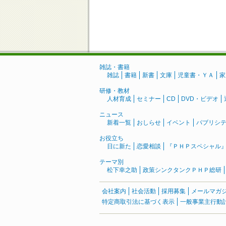
雑誌・書籍
雑誌
書籍
新書
文庫
児童書・ＹＡ
家
研修・教材
人材育成
セミナー
CD
DVD・ビデオ
ニュース
新着一覧
おしらせ
イベント
パブリシ
お役立ち
日に新た
恋愛相談
『ＰＨＰスペシャル
テーマ別
松下幸之助
政策シンクタンクＰＨＰ総研
会社案内
社会活動
採用募集
メールマガ
特定商取引法に基づく表示
一般事業主行動