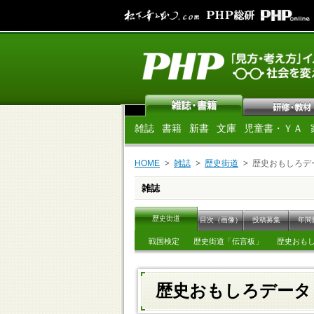
雑誌
書籍
新書
文庫
児童書・ＹＡ
HOME
雑誌
歴史街道
歴史おもしろデ
雑誌
歴史街道
目次（画像）
投稿募集
年間
戦国検定
歴史街道「伝言板」
歴史おも
歴史おもしろデー