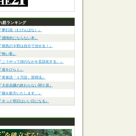
れ筋ランキング
『夢幻花（むげんばな）』
『感情的にならない本』
『病気の９割は自分で治せる！』
『怖い客』
『こうやって頭のなかを言語化する。』
『道をひらく』
『英単語「１万語」習得法』
『大谷吉継の終わらない関ケ原』
『猫を処方いたします。』
『きっと明日はいい日になる』