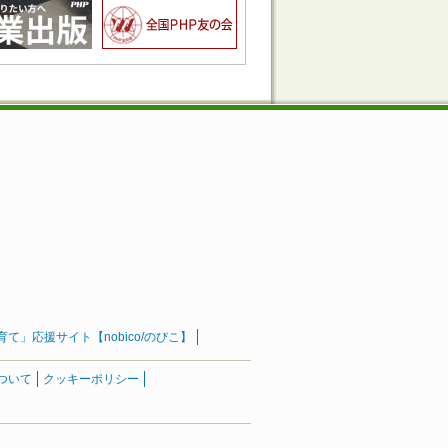
」応援サイト【nobico/のびこ】
ついて
クッキーポリシー