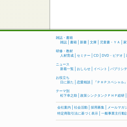
雑誌・書籍
雑誌
書籍
新書
文庫
児童書・ＹＡ
家
研修・教材
人材育成
セミナー
CD
DVD・ビデオ
ニュース
新着一覧
おしらせ
イベント
パブリシ
お役立ち
日に新た
恋愛相談
『ＰＨＰスペシャル
テーマ別
松下幸之助
政策シンクタンクＰＨＰ総研
会社案内
社会活動
採用募集
メールマガ
特定商取引法に基づく表示
一般事業主行動