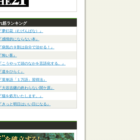
れ筋ランキング
『夢幻花（むげんばな）』
『感情的にならない本』
『病気の９割は自分で治せる！』
『怖い客』
『こうやって頭のなかを言語化する。』
『道をひらく』
『英単語「１万語」習得法』
『大谷吉継の終わらない関ケ原』
『猫を処方いたします。』
『きっと明日はいい日になる』