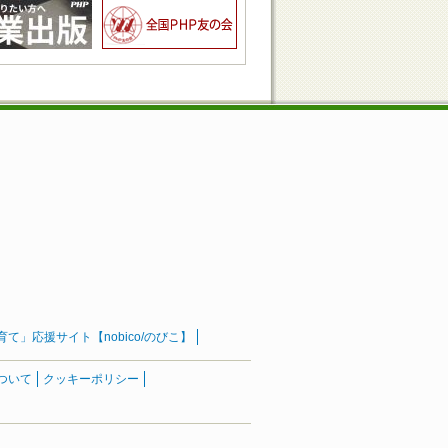
」応援サイト【nobico/のびこ】
ついて
クッキーポリシー