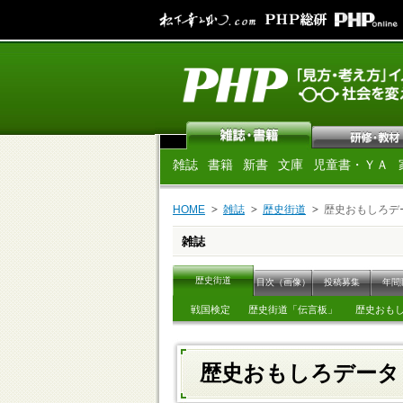
雑誌
書籍
新書
文庫
児童書・ＹＡ
HOME
雑誌
歴史街道
歴史おもしろデ
雑誌
歴史街道
目次（画像）
投稿募集
年間
戦国検定
歴史街道「伝言板」
歴史おも
歴史おもしろデー