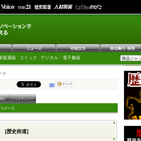
家庭通販
コミック
デジタル・電子書籍
ータ
購読
バックナンバー
しろデータ
タ
[歴史街道]