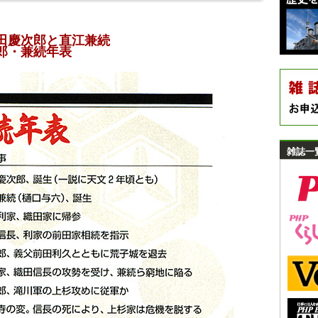
前田慶次郎と直江兼続
郎・兼続年表
雑誌一