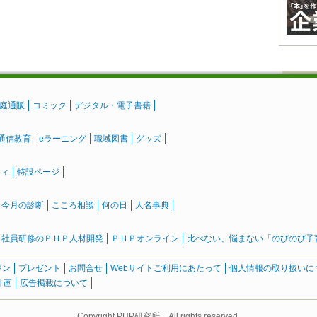
庭通販
コミック
デジタル・電子書籍
通信教育
eラーニング
職域図書
グッズ
ティ
特設ページ
』今月の診断
こころ相談
何の日
人名事典
社員研修のＰＨＰ人材開発
ＰＨＰオンライン
比べない、悩まない「のびのび子育て
ジン
プレゼント
お問合せ
Webサイトご利用にあたって
個人情報の取り扱いに
計画
広告掲載について
Copyright PHP研究所 All rights reserved.