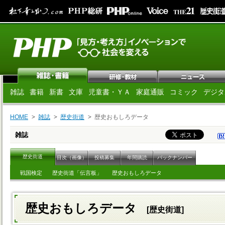
雑誌
書籍
新書
文庫
児童書・ＹＡ
家庭通販
コミック
デジタ
HOME
雑誌
歴史街道
歴史おもしろデータ
雑誌
歴史街道
目次（画像）
投稿募集
年間購読
バックナンバー
戦国検定
歴史街道「伝言板」
歴史おもしろデータ
歴史おもしろデータ
[歴史街道]