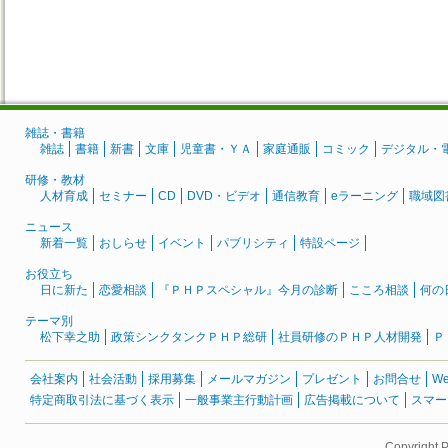
雑誌・書籍
雑誌
書籍
新書
文庫
児童書・ＹＡ
家庭通販
コミック
デジタル・
研修・教材
人材育成
セミナー
CD
DVD・ビデオ
通信教育
eラーニング
職域図
ニュース
新着一覧
おしらせ
イベント
パブリシティ
特設ページ
お役立ち
日に新た
恋愛相談
『ＰＨＰスペシャル』今月の診断
こころ相談
何の
テーマ別
松下幸之助
政策シンクタンクＰＨＰ総研
社員研修のＰＨＰ人材開発
Ｐ
会社案内
社会活動
採用募集
メールマガジン
プレゼント
お問合せ
W
特定商取引法に基づく表示
一般事業主行動計画
広告掲載について
スマー
Copyright 