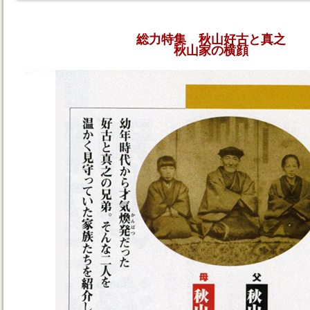
総力特集 秋山好古と真之
秋山家の横顔