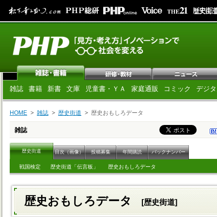
雑誌
書籍
新書
文庫
児童書・ＹＡ
家庭通販
コミック
デジタ
HOME
雑誌
歴史街道
歴史おもしろデータ
雑誌
歴史街道
目次（画像）
投稿募集
年間購読
バックナンバー
戦国検定
歴史街道「伝言板」
歴史おもしろデータ
歴史おもしろデータ
[歴史街道]