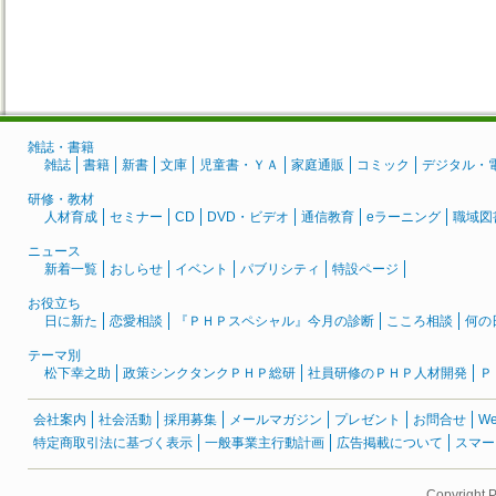
雑誌・書籍
雑誌
書籍
新書
文庫
児童書・ＹＡ
家庭通販
コミック
デジタル・
研修・教材
人材育成
セミナー
CD
DVD・ビデオ
通信教育
eラーニング
職域図
ニュース
新着一覧
おしらせ
イベント
パブリシティ
特設ページ
お役立ち
日に新た
恋愛相談
『ＰＨＰスペシャル』今月の診断
こころ相談
何の
テーマ別
松下幸之助
政策シンクタンクＰＨＰ総研
社員研修のＰＨＰ人材開発
Ｐ
会社案内
社会活動
採用募集
メールマガジン
プレゼント
お問合せ
W
特定商取引法に基づく表示
一般事業主行動計画
広告掲載について
スマー
Copyright 