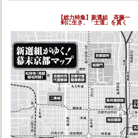
【総力特集】新選組 斉藤一
剣に生き、「士道」を貫く