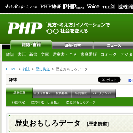
雑誌
書籍
新書
文庫
児童書・ＹＡ
家庭通販
コミック
デジタ
HOME
雑誌
歴史街道
歴史おもしろデータ
雑誌
歴史街道
目次（画像）
投稿募集
年間購読
バックナンバー
戦国検定
歴史街道「伝言板」
歴史おもしろデータ
歴史おもしろデータ
[歴史街道]