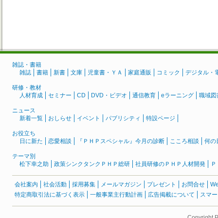
雑誌・書籍
雑誌
書籍
新書
文庫
児童書・ＹＡ
家庭通販
コミック
デジタル・
研修・教材
人材育成
セミナー
CD
DVD・ビデオ
通信教育
eラーニング
職域図
ニュース
新着一覧
おしらせ
イベント
パブリシティ
特設ページ
お役立ち
日に新た
恋愛相談
『ＰＨＰスペシャル』今月の診断
こころ相談
何の
テーマ別
松下幸之助
政策シンクタンクＰＨＰ総研
社員研修のＰＨＰ人材開発
Ｐ
会社案内
社会活動
採用募集
メールマガジン
プレゼント
お問合せ
W
特定商取引法に基づく表示
一般事業主行動計画
広告掲載について
スマー
Copyright 