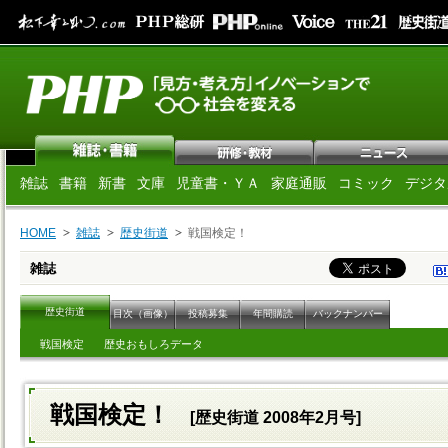
雑誌
書籍
新書
文庫
児童書・ＹＡ
家庭通販
コミック
デジタ
HOME
雑誌
歴史街道
戦国検定！
雑誌
歴史街道
目次（画像）
投稿募集
年間購読
バックナンバー
戦国検定
歴史おもしろデータ
戦国検定！
[歴史街道 2008年2月号]