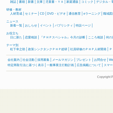
雑誌
書籍
新書
文庫
児童書・ＹＡ
家庭通販
コミック
デジタル・
研修・教材
人材育成
セミナー
CD
DVD・ビデオ
通信教育
eラーニング
職域図
ニュース
新着一覧
おしらせ
イベント
パブリシティ
特設ページ
お役立ち
日に新た
恋愛相談
『ＰＨＰスペシャル』今月の診断
こころ相談
何の
テーマ別
松下幸之助
政策シンクタンクＰＨＰ総研
社員研修のＰＨＰ人材開発
Ｐ
会社案内
社会活動
採用募集
メールマガジン
プレゼント
お問合せ
W
特定商取引法に基づく表示
一般事業主行動計画
広告掲載について
スマー
Copyright 