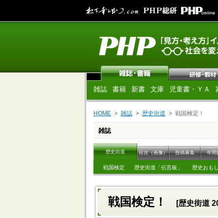
雑誌
書籍
新書
文庫
児童書・ＹＡ
HOME
雑誌
歴史街道
戦国検定！
雑誌
歴史街道
目次（画像）
投稿募集
年間
戦国検定
歴史街道「伝言板」
歴史おも
戦国検定！
[歴史街道 2