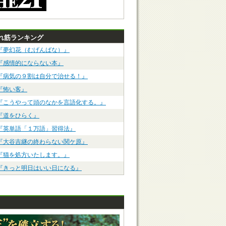
れ筋ランキング
『夢幻花（むげんばな）』
『感情的にならない本』
『病気の９割は自分で治せる！』
『怖い客』
『こうやって頭のなかを言語化する。』
『道をひらく』
『英単語「１万語」習得法』
『大谷吉継の終わらない関ケ原』
『猫を処方いたします。』
『きっと明日はいい日になる』