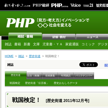
雑誌
書籍
新書
文庫
児童書・ＹＡ
家庭通販
コミック
デジタ
HOME
雑誌
歴史街道
戦国検定！
雑誌
歴史街道
目次（画像）
投稿募集
年間購読
バックナンバー
戦国検定
歴史街道「伝言板」
歴史おもしろデータ
戦国検定！
[歴史街道 2011年12月号]