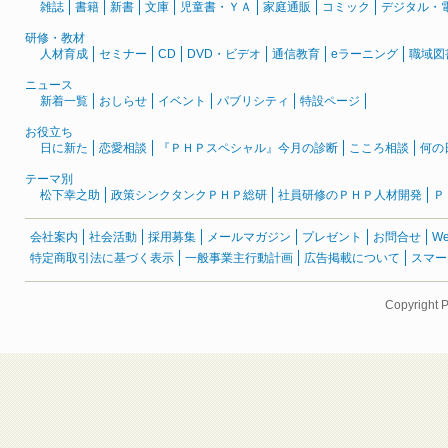
雑誌
書籍
新書
文庫
児童書・ＹＡ
家庭通販
コミック
デジタル・
研修・教材
人材育成
セミナー
CD
DVD・ビデオ
通信教育
eラーニング
職域図
ニュース
新着一覧
おしらせ
イベント
パブリシティ
特設ページ
お役立ち
日に新た
恋愛相談
『ＰＨＰスペシャル』今月の診断
こころ相談
何の
テーマ別
松下幸之助
政策シンクタンクＰＨＰ総研
社員研修のＰＨＰ人材開発
Ｐ
会社案内
社会活動
採用募集
メールマガジン
プレゼント
お問合せ
W
特定商取引法に基づく表示
一般事業主行動計画
広告掲載について
スマー
Copyright 