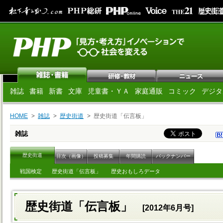
雑誌
書籍
新書
文庫
児童書・ＹＡ
家庭通販
コミック
デジタ
HOME
雑誌
歴史街道
歴史街道「伝言板」
雑誌
歴史街道
目次（画像）
投稿募集
年間購読
バックナンバー
戦国検定
歴史街道「伝言板」
歴史おもしろデータ
歴史街道「伝言板」
[2012年6月号]