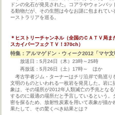
ドンの化石が発見された。コアラやウォンバッ
る動物だが、その生態は今なお謎に包まれてい
ーストラリアを巡る。
＊ヒストリーチャンネル（全国のＣＡＴＶ局ま
スカイパーフェクＴＶ！370ch）
特集：アルマゲドン・ウィーク2012「マヤ
放送日：5月24日（木）23時～25時
再放送：5月26日（土）17時～ ほか
考古学者ジム・ターナーはチリ沿岸で島巡り
文明のものといわれる一枚岩を発見した。岩に
象は、その場所が2012年人類滅亡の予兆とな
するのに最適の場所だと予言しているという。
密を探るため、放射性炭素を用いて表象が描か
果たして、その驚くべき結果とは？