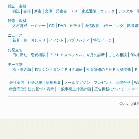
雑誌・書籍
雑誌
書籍
新書
文庫
児童書・ＹＡ
家庭通販
コミック
デジタル・
研修・教材
人材育成
セミナー
CD
DVD・ビデオ
通信教育
eラーニング
職域図
ニュース
新着一覧
おしらせ
イベント
パブリシティ
特設ページ
お役立ち
日に新た
恋愛相談
『ＰＨＰスペシャル』今月の診断
こころ相談
何の
テーマ別
松下幸之助
政策シンクタンクＰＨＰ総研
社員研修のＰＨＰ人材開発
Ｐ
会社案内
社会活動
採用募集
メールマガジン
プレゼント
お問合せ
W
特定商取引法に基づく表示
一般事業主行動計画
広告掲載について
スマー
Copyright 