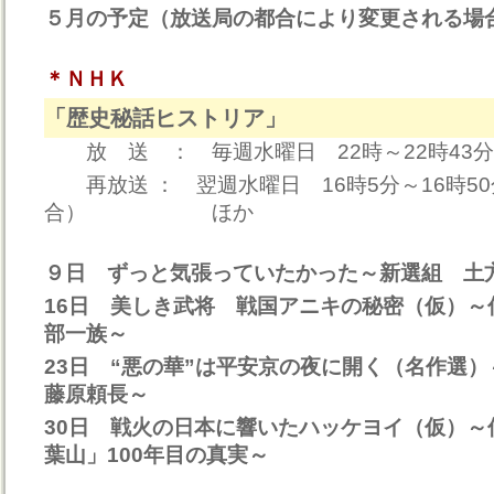
５月の予定（放送局の都合により変更される場
＊ＮＨＫ
「歴史秘話ヒストリア」
放 送 ： 毎週水曜日 22時～22時43
再放送 ： 翌週水曜日 16時5分～16時5
合） ほか
９日 ずっと気張っていたかった～新選組 土
16日 美しき武将 戦国アニキの秘密（仮）～
部一族～
23日 “悪の華”は平安京の夜に開く（名作選
藤原頼長～
30日 戦火の日本に響いたハッケヨイ（仮）～
葉山」100年目の真実～