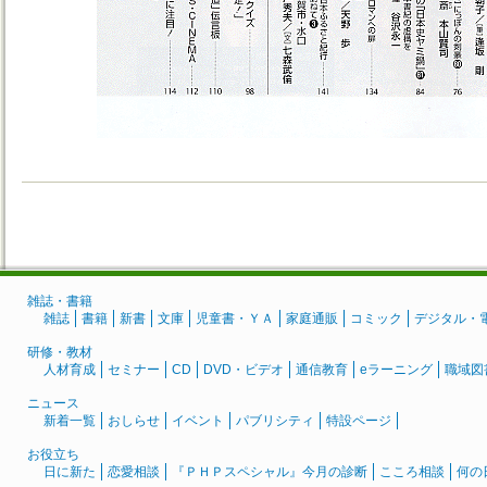
雑誌・書籍
雑誌
書籍
新書
文庫
児童書・ＹＡ
家庭通販
コミック
デジタル・
研修・教材
人材育成
セミナー
CD
DVD・ビデオ
通信教育
eラーニング
職域図
ニュース
新着一覧
おしらせ
イベント
パブリシティ
特設ページ
お役立ち
日に新た
恋愛相談
『ＰＨＰスペシャル』今月の診断
こころ相談
何の