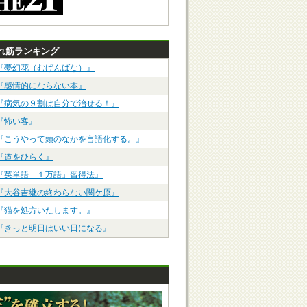
れ筋ランキング
『夢幻花（むげんばな）』
『感情的にならない本』
『病気の９割は自分で治せる！』
『怖い客』
『こうやって頭のなかを言語化する。』
『道をひらく』
『英単語「１万語」習得法』
『大谷吉継の終わらない関ケ原』
『猫を処方いたします。』
『きっと明日はいい日になる』