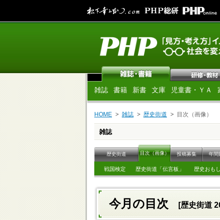
雑誌
書籍
新書
文庫
児童書・ＹＡ
HOME
雑誌
歴史街道
目次（画像）
雑誌
目次（画像）
歴史街道
投稿募集
年間
戦国検定
歴史街道「伝言板」
歴史おも
今月の目次
[歴史街道 2