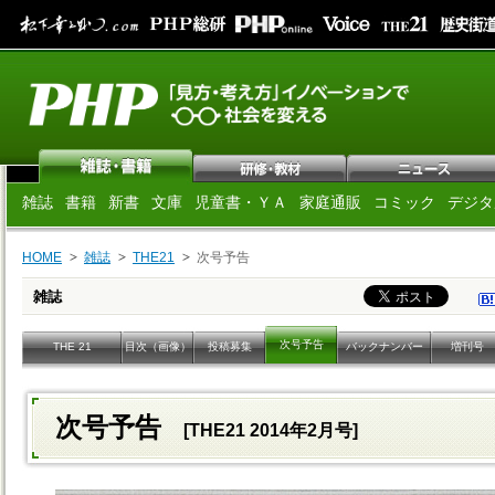
雑誌
書籍
新書
文庫
児童書・ＹＡ
家庭通販
コミック
デジタ
HOME
雑誌
THE21
次号予告
雑誌
次号予告
THE 21
目次（画像）
投稿募集
バックナンバー
増刊号
次号予告
[THE21 2014年2月号]