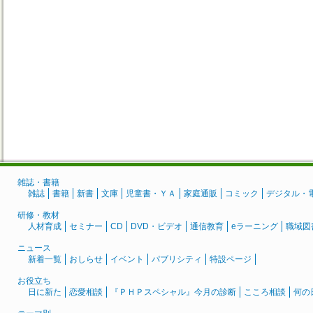
雑誌・書籍
雑誌
書籍
新書
文庫
児童書・ＹＡ
家庭通販
コミック
デジタル・
研修・教材
人材育成
セミナー
CD
DVD・ビデオ
通信教育
eラーニング
職域図
ニュース
新着一覧
おしらせ
イベント
パブリシティ
特設ページ
お役立ち
日に新た
恋愛相談
『ＰＨＰスペシャル』今月の診断
こころ相談
何の