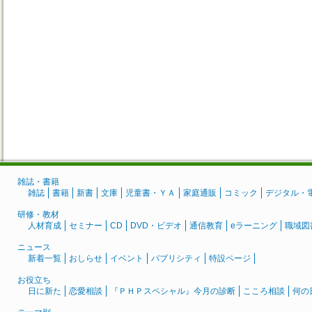
雑誌・書籍
雑誌
書籍
新書
文庫
児童書・ＹＡ
家庭通販
コミック
デジタル・
研修・教材
人材育成
セミナー
CD
DVD・ビデオ
通信教育
eラーニング
職域図
ニュース
新着一覧
おしらせ
イベント
パブリシティ
特設ページ
お役立ち
日に新た
恋愛相談
『ＰＨＰスペシャル』今月の診断
こころ相談
何の