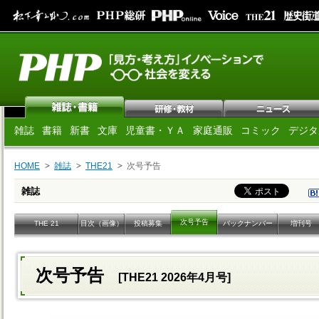
雑誌
書籍
新書
文庫
児童書・ＹＡ
家庭通販
コミック
デジタ
HOME
雑誌
THE21
次号予告
雑誌
次号予告
THE 21
目次（画像）
投稿募集
バックナンバー
増刊号
次号予告
[THE21 2026年4月号]