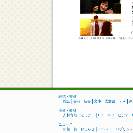
雑誌・書籍
雑誌
書籍
新書
文庫
児童書・ＹＡ
家
研修・教材
人材育成
セミナー
CD
DVD・ビデオ
ニュース
新着一覧
おしらせ
イベント
パブリシ