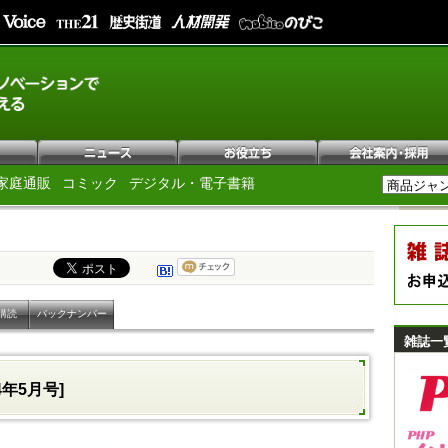
家庭通販
コミック
デジタル・電子書籍
購読
バックナンバー
雑誌一
14年5月号]