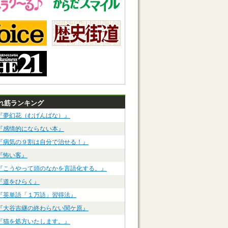
れ筋ランキング
『夢幻花（むげんばな）』
『感情的にならない本』
『病気の９割は自分で治せる！』
『怖い客』
『こうやって頭のなかを言語化する。』
『道をひらく』
『英単語「１万語」習得法』
『大谷吉継の終わらない関ケ原』
『猫を処方いたします。』