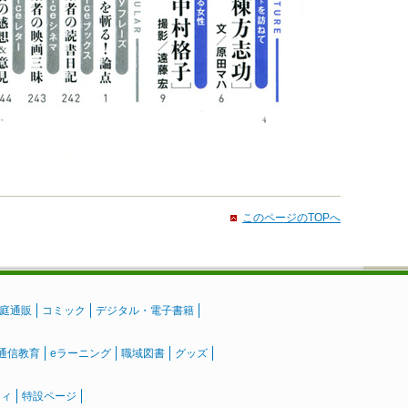
このページのTOPへ
庭通販
コミック
デジタル・電子書籍
通信教育
eラーニング
職域図書
グッズ
ティ
特設ページ