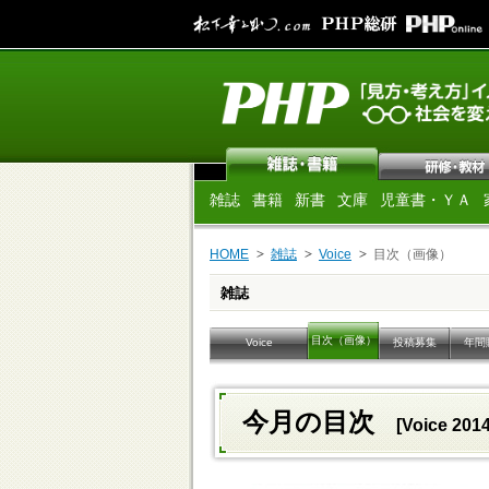
雑誌
書籍
新書
文庫
児童書・ＹＡ
HOME
雑誌
Voice
目次（画像）
雑誌
目次（画像）
Voice
投稿募集
年間
今月の目次
[Voice 20