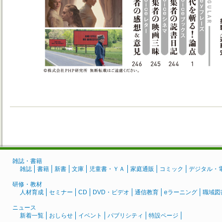
雑誌・書籍
雑誌
書籍
新書
文庫
児童書・ＹＡ
家庭通販
コミック
デジタル・
研修・教材
人材育成
セミナー
CD
DVD・ビデオ
通信教育
eラーニング
職域図
ニュース
新着一覧
おしらせ
イベント
パブリシティ
特設ページ