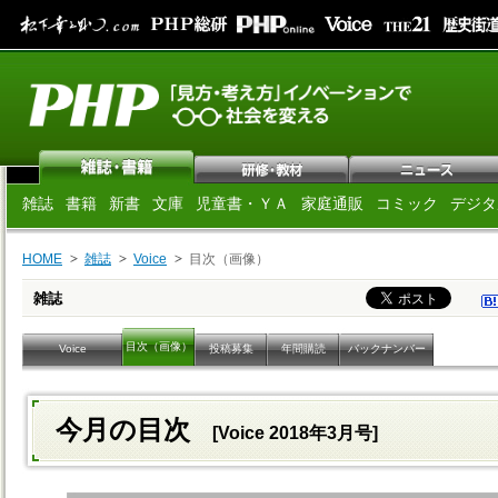
雑誌
書籍
新書
文庫
児童書・ＹＡ
家庭通販
コミック
デジタ
HOME
雑誌
Voice
目次（画像）
雑誌
目次（画像）
Voice
投稿募集
年間購読
バックナンバー
今月の目次
[Voice 2018年3月号]