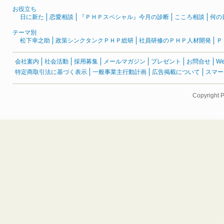
お役立ち
日に新た
恋愛相談
『ＰＨＰスペシャル』今月の診断
こころ相談
何の
テーマ別
松下幸之助
政策シンクタンクＰＨＰ総研
社員研修のＰＨＰ人材開発
Ｐ
会社案内
社会活動
採用募集
メールマガジン
プレゼント
お問合せ
W
特定商取引法に基づく表示
一般事業主行動計画
広告掲載について
スマー
Copyright 