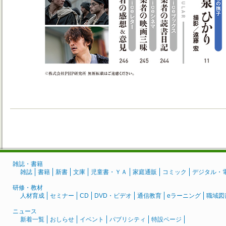
雑誌・書籍
雑誌
書籍
新書
文庫
児童書・ＹＡ
家庭通販
コミック
デジタル・
研修・教材
人材育成
セミナー
CD
DVD・ビデオ
通信教育
eラーニング
職域図
ニュース
新着一覧
おしらせ
イベント
パブリシティ
特設ページ