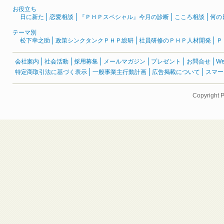
お役立ち
日に新た
恋愛相談
『ＰＨＰスペシャル』今月の診断
こころ相談
何の
テーマ別
松下幸之助
政策シンクタンクＰＨＰ総研
社員研修のＰＨＰ人材開発
Ｐ
会社案内
社会活動
採用募集
メールマガジン
プレゼント
お問合せ
W
特定商取引法に基づく表示
一般事業主行動計画
広告掲載について
スマー
Copyright 