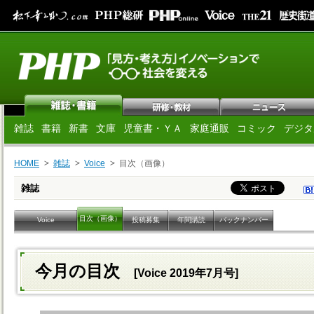
雑誌
書籍
新書
文庫
児童書・ＹＡ
家庭通販
コミック
デジタ
HOME
雑誌
Voice
目次（画像）
雑誌
目次（画像）
Voice
投稿募集
年間購読
バックナンバー
今月の目次
[Voice 2019年7月号]