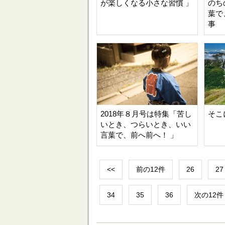
が楽しくなる小さな習慣 」
のち
葉で
事
2018年８月号は特集「苦し
そこ
いとき、つらいとき、いい
言葉で、前へ前へ！ 」
<<
前の12件
26
27
34
35
36
次の12件