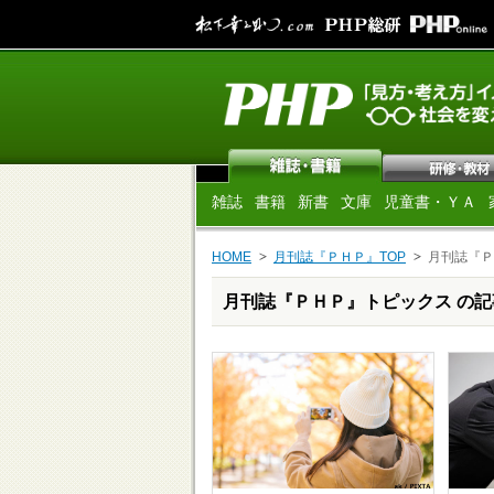
雑誌
書籍
新書
文庫
児童書・ＹＡ
HOME
月刊誌『ＰＨＰ』TOP
月刊誌『Ｐ
月刊誌『ＰＨＰ』トピックス の記