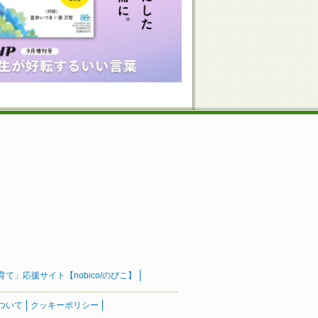
」応援サイト【nobico/のびこ】
ついて
クッキーポリシー