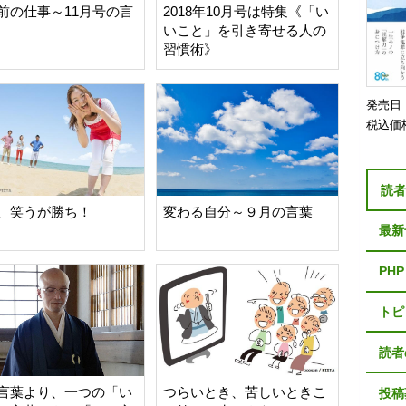
前の仕事～11月号の言
2018年10月号は特集《「い
いこと」を引き寄せる人の
習慣術》
発売日
税込価
読
、笑うが勝ち！
変わる自分～９月の言葉
最新
PH
トピ
読者
言葉より、一つの「い
つらいとき、苦しいときこ
投稿