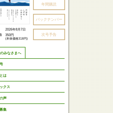
年間購読
バックナンバー
2026年8月7日
次号予告
格
350円
(本体価格318円)
者のみなさまへ
号
Pとは
ックス
の声
募集