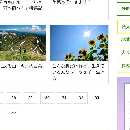
の言葉」を～「いい言
そ笑って生きよう！
、前へ前へ！」特集記
PH
法
地域
人づ
にある山～今月の言葉
こんな脚だけれど、生きて
お客
いるんだ～エッセイ「生き
る」
28
29
30
31
32
33
>>