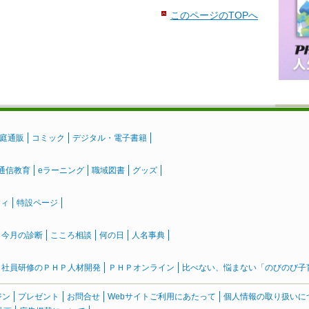
このページのTOPへ
庭通販
コミック
デジタル・電子書籍
通信教育
eラーニング
職域図書
グッズ
ティ
特設ページ
』今月の診断
こころ相談
何の日
人名事典
社員研修のＰＨＰ人材開発
ＰＨＰオンライン
比べない、悩まない「のびのび子育て
ジン
プレゼント
お問合せ
Webサイトご利用にあたって
個人情報の取り扱いに