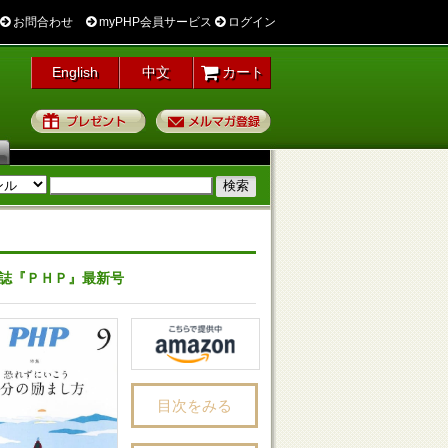
お問合わせ
myPHP会員サービス
ログイン
English
中文
カート
プレゼント
メルマガ登録
誌『ＰＨＰ』最新号
目次をみる