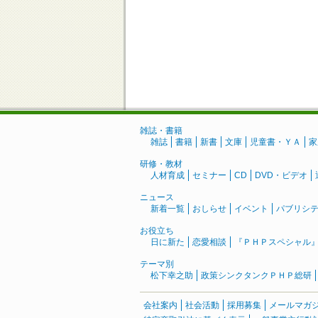
雑誌・書籍
雑誌
書籍
新書
文庫
児童書・ＹＡ
家
研修・教材
人材育成
セミナー
CD
DVD・ビデオ
ニュース
新着一覧
おしらせ
イベント
パブリシ
お役立ち
日に新た
恋愛相談
『ＰＨＰスペシャル
テーマ別
松下幸之助
政策シンクタンクＰＨＰ総研
会社案内
社会活動
採用募集
メールマガ