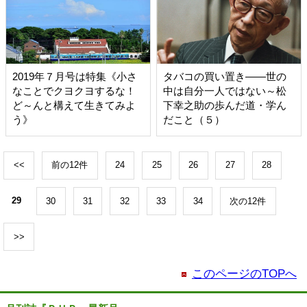
2019年７月号は特集《小さ
タバコの買い置き――世の
なことでクヨクヨするな！
中は自分一人ではない～松
ど～んと構えて生きてみよ
下幸之助の歩んだ道・学ん
う》
だこと（５）
<<
前の12件
24
25
26
27
28
29
30
31
32
33
34
次の12件
>>
このページのTOPへ