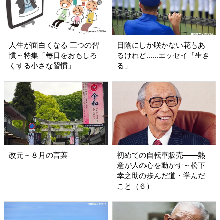
人生が面白くなる 三つの習
日陰にしか咲かない花もあ
慣～特集「毎日をおもしろ
るけれど......エッセイ「生き
くする小さな習慣」
る」
改元～８月の言葉
初めての自転車販売――熱
意が人の心を動かす～松下
幸之助の歩んだ道・学んだ
こと（６）