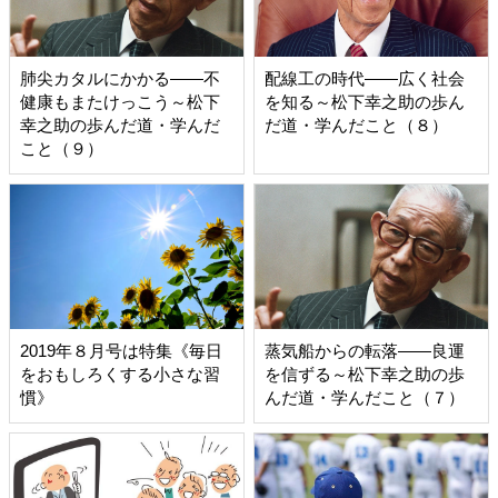
肺尖カタルにかかる――不
配線工の時代――広く社会
健康もまたけっこう～松下
を知る～松下幸之助の歩ん
幸之助の歩んだ道・学んだ
だ道・学んだこと（８）
こと（９）
2019年８月号は特集《毎日
蒸気船からの転落――良運
をおもしろくする小さな習
を信ずる～松下幸之助の歩
慣》
んだ道・学んだこと（７）