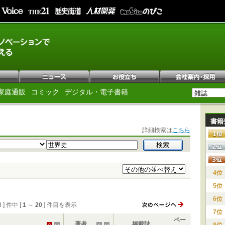
家庭通販
コミック
デジタル・電子書籍
書籍
詳細検索は
こちら
4位
5位
6位
8 ] 件中 [
1
～
20
] 件目を表示
7位
ペー
著者
掲載誌