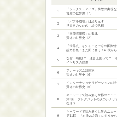
「シックス・アイズ」構想の実現を
1
賢慮の世界史〈7〉
「バブル崩壊」は繰り返す
2
世界史のなかの「経済危機」
「国際情報戦」の敗北
3
賢慮の世界史〈2〉
「世界史」を知ることで今の国際情
4
総力特集：まだ間に合う！40代か
なぜEU離脱？ 連合王国って？ 
5
イギリスの歴史
アナーキズム対国家
6
賢慮の世界史〈6〉
インターナショナリゼーションの時
7
賢慮の世界史〈5〉
キーワードで読み解く世界のニュー
8
第3回 ブレグジットの次のシナリ
復活!?
キーワードで読み解く世界のニュー
9
第11回 「右派vs左派」の対立から