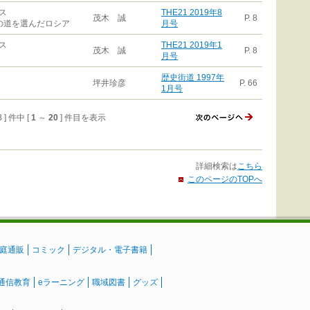
ス
THE21 2019年8
茂木 誠
P. 8
の道を選んだロシア
月号
ス
THE21 2019年1
茂木 誠
P. 8
月号
歴史街道 1997年
坪井珍彦
P. 66
1月号
8 ] 件中 [
1
～
20
] 件目を表示
詳細検索は
こちら
このページのTOPへ
庭通販
コミック
デジタル・電子書籍
通信教育
eラーニング
職域図書
グッズ