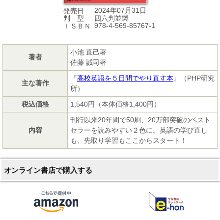
2024年07月31日
発売日
四六判並製
判 型
978-4-569-85767-1
ＩＳＢＮ
小池 直己著
著者
佐藤 誠司著
『
高校英語を５日間でやり直す本
』（PHP研究
主な著作
所）
税込価格
1,540円（本体価格1,400円）
刊行以来20年間で50刷、20万部突破のベスト
内容
セラーを読みやすい２色に。英語の学び直し
も、先取り学習もここからスタート！
オンライン書店で購入する