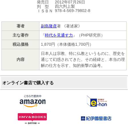
2012年07月26日
発売日
四六判上製
判 型
978-4-569-79802-8
ＩＳＢＮ
著者
副島隆彦
著 《著述家》
主な著作
『
時代を見通す力
』（PHP研究所）
税込価格
1,870円（本体価格1,700円）
日本人は宗教、特に仏教というものに、歴史を
内容
通じて幻惑されてきた。その経緯と、本当の理
解の仕方を示す、知的衝撃の論考。
オンライン書店で購入する