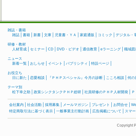
雑誌・書籍
雑誌
書籍
新書
文庫
児童書・ＹＡ
家庭通販
コミック
デジタル・
研修・教材
人材育成
セミナー
CD
DVD・ビデオ
通信教育
eラーニング
職域図
ニュース
新着一覧
おしらせ
イベント
パブリシティ
特設ページ
お役立ち
日に新た
恋愛相談
『ＰＨＰスペシャル』今月の診断
こころ相談
何の
テーマ別
松下幸之助
政策シンクタンクＰＨＰ総研
社員研修のＰＨＰ人材開発
Ｐ
会社案内
社会活動
採用募集
メールマガジン
プレゼント
お問合せ
W
特定商取引法に基づく表示
一般事業主行動計画
広告掲載について
スマー
Copyright 