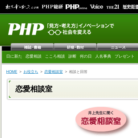
日に新た
恋愛相談
こころ相談
診断
何の日
人名事典
プレゼント
HOME
お役立ち
恋愛相談室
相談と回答
恋愛相談室