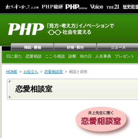
日に新た
恋愛相談
こころ相談
診断
何の日
人名事典
プレゼント
HOME
お役立ち
恋愛相談室
相談と回答
恋愛相談室