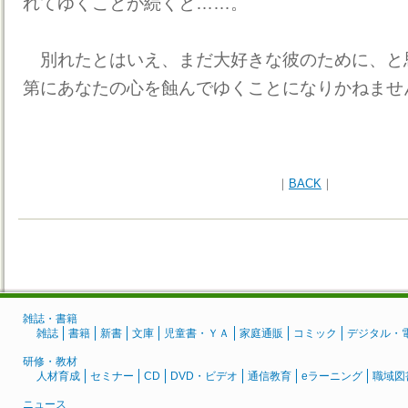
れてゆくことが続くと……。
別れたとはいえ、まだ大好きな彼のために、と
第にあなたの心を蝕んでゆくことになりかねませ
｜
BACK
｜
雑誌・書籍
雑誌
書籍
新書
文庫
児童書・ＹＡ
家庭通販
コミック
デジタル・
研修・教材
人材育成
セミナー
CD
DVD・ビデオ
通信教育
eラーニング
職域図
ニュース