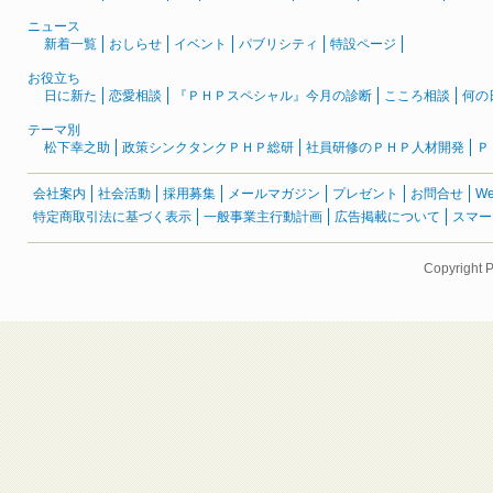
ニュース
新着一覧
おしらせ
イベント
パブリシティ
特設ページ
お役立ち
日に新た
恋愛相談
『ＰＨＰスペシャル』今月の診断
こころ相談
何の
テーマ別
松下幸之助
政策シンクタンクＰＨＰ総研
社員研修のＰＨＰ人材開発
Ｐ
会社案内
社会活動
採用募集
メールマガジン
プレゼント
お問合せ
W
特定商取引法に基づく表示
一般事業主行動計画
広告掲載について
スマー
Copyright 