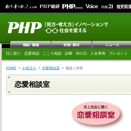
日に新た
恋愛相談
こころ相談
診断
何の日
人名事典
プレゼント
HOME
お役立ち
恋愛相談室
相談と回答
恋愛相談室