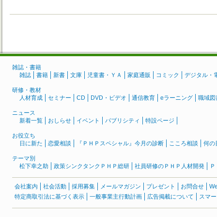
雑誌・書籍
雑誌
書籍
新書
文庫
児童書・ＹＡ
家庭通販
コミック
デジタル・
研修・教材
人材育成
セミナー
CD
DVD・ビデオ
通信教育
eラーニング
職域図
ニュース
新着一覧
おしらせ
イベント
パブリシティ
特設ページ
お役立ち
日に新た
恋愛相談
『ＰＨＰスペシャル』今月の診断
こころ相談
何の
テーマ別
松下幸之助
政策シンクタンクＰＨＰ総研
社員研修のＰＨＰ人材開発
Ｐ
会社案内
社会活動
採用募集
メールマガジン
プレゼント
お問合せ
W
特定商取引法に基づく表示
一般事業主行動計画
広告掲載について
スマー