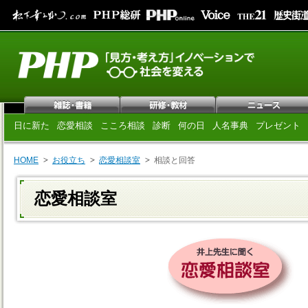
日に新た
恋愛相談
こころ相談
診断
何の日
人名事典
プレゼント
HOME
お役立ち
恋愛相談室
相談と回答
恋愛相談室