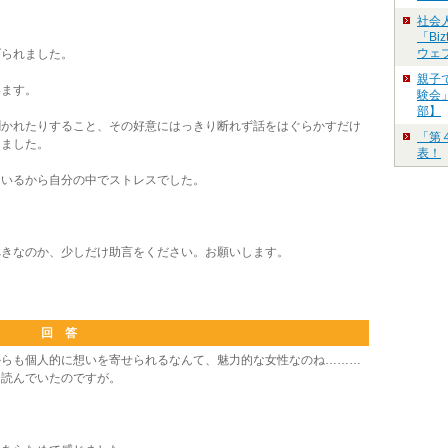
。
社会
「Bi
ウェ
られました。
親子
ます。
験会」
部】
かれたりすること、その好意にはっきり断れず話をはぐらかすだけ
「第
しました。
表！
いるから自分の中でストレスでした。
きなのか、少しだけ助言をください。お願いします。
回 答
らも個人的に想いを寄せられるなんて、魅力的な女性なのね………
を読んでいたのですが。