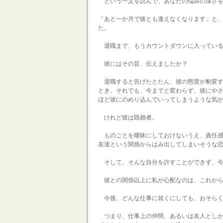
という一文を読んで、あなたの悩みの深さを
「あと一か月で彼とも逢えなくなります」と
た。
退職まで、もうカウントダウンに入っている
彼にはその旨、伝えましたか？
退職すると告げたとたん、彼の態度が豹変す
とき、それでも、今までと変わらず、彼にや
ほど彼にのめり込んでいってしまうような気
けれど彼は既婚者。
ものごとを曖昧にしておけないうえ、責任感
友達という関係からはみ出してしまいそうな
そして、そんな自分を許すことができず、今
彼との関係以上に私が心配なのは、これから
今後、どんな仕事に就くにしても、おそらく
つまり、仕事上の仲間、あるいは友人としか