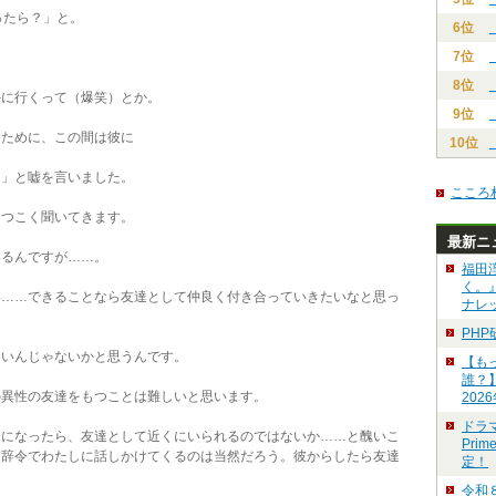
ったら？」と。
6位
7位
8位
に行くって（爆笑）とか。
9位
ために、この間は彼に
10位
も」と嘘を言いました。
こころ
つこく聞いてきます。
最新ニ
るんですが……。
福田
く。
……できることなら友達として仲良く付き合っていきたいなと思っ
ナレ
PH
いんじゃないかと思うんです。
【も
誰？
異性の友達をもつことは難しいと思います。
202
ドラ
になったら、友達として近くにいられるのではないか……と醜いこ
Pri
交辞令でわたしに話しかけてくるのは当然だろう。彼からしたら友達
定！
令和