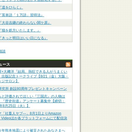
『道をひらく』
『英単語「１万語」習得法』
『大谷吉継の終わらない関ケ原』
『猫を処方いたします。』
『きっと明日はいい日になる』
相談
ュース
淳×大﨑洋『結局、熱狂できる人がうまくい
』出版記念トークライブ【8/21（金）大阪・
ッジサロン】
P研究所 創設80周年プレゼントキャンペーン
っと評価されてほしい『三国志』の人物は
】『歴史街道』アンケート募集中【締切：
6年8月25日（火）】
マ「社畜人ヤブ―」8月1日よりAmazon
me Videoほか各プラットフォームにて配信決
８年熊本地震により被災されたみなさまへ