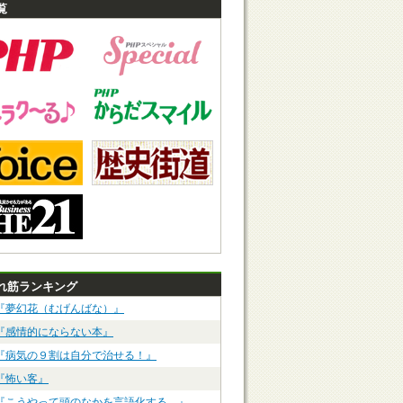
覧
れ筋ランキング
『夢幻花（むげんばな）』
『感情的にならない本』
『病気の９割は自分で治せる！』
『怖い客』
『こうやって頭のなかを言語化する。』