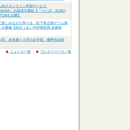
人向けオンライン学習サービス
ztopia®」の提供を開始【「ぺこぱ」出演の
ブCMも公開】
で楽しみながら学べる「松下幸之助ゲーム体
を開催【8/22（土）PHP研究所 京都本
４回 未来屋５４字の文学賞」優秀作品発
ニュース一覧
プレスリリース一覧