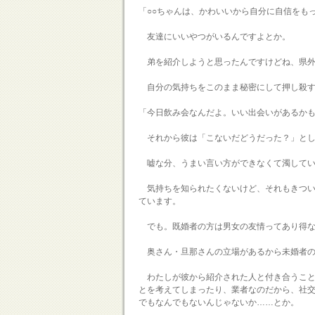
「○○ちゃんは、かわいいから自分に自信をも
友達にいいやつがいるんですよとか。
弟を紹介しようと思ったんですけどね、県外
自分の気持ちをこのまま秘密にして押し殺す
「今日飲み会なんだよ。いい出会いがあるか
それから彼は「こないだどうだった？」とし
嘘な分、うまい言い方ができなくて濁してい
気持ちを知られたくないけど、それもきつい
ています。
でも。既婚者の方は男女の友情ってあり得な
奥さん・旦那さんの立場があるから未婚者の
わたしが彼から紹介された人と付き合うこと
とを考えてしまったり、業者なのだから、社
でもなんでもないんじゃないか……とか。