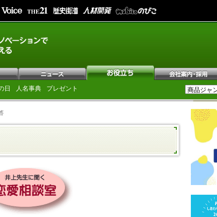
の日
人名事典
プレゼント
答