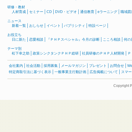
研修・教材
人材育成
セミナー
CD
DVD・ビデオ
通信教育
eラーニング
職域図
ニュース
新着一覧
おしらせ
イベント
パブリシティ
特設ページ
お役立ち
日に新た
恋愛相談
『ＰＨＰスペシャル』今月の診断
こころ相談
何の
テーマ別
松下幸之助
政策シンクタンクＰＨＰ総研
社員研修のＰＨＰ人材開発
Ｐ
会社案内
社会活動
採用募集
メールマガジン
プレゼント
お問合せ
W
特定商取引法に基づく表示
一般事業主行動計画
広告掲載について
スマー
Copyright 