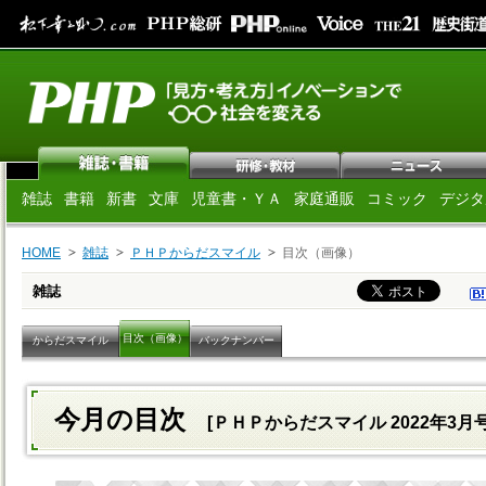
雑誌
書籍
新書
文庫
児童書・ＹＡ
家庭通販
コミック
デジタ
HOME
雑誌
ＰＨＰからだスマイル
目次（画像）
雑誌
目次（画像）
からだスマイル
バックナンバー
今月の目次
[ＰＨＰからだスマイル 2022年3月号