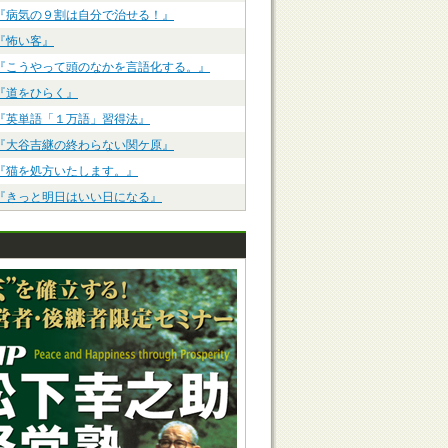
『病気の９割は自分で治せる！』
『怖い客』
『こうやって頭のなかを言語化する。』
『道をひらく』
『英単語「１万語」習得法』
『大谷吉継の終わらない関ケ原』
『猫を処方いたします。』
『きっと明日はいい日になる』