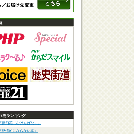
覧
れ筋ランキング
『夢幻花（むげんばな）』
『感情的にならない本』