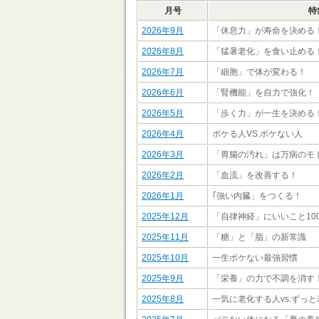
月号
特
2026年9月
「休息力」が寿命を決める
2026年8月
「猛暑老化」を食い止める
2026年7月
「細胞」で体が変わる！
2026年6月
「腎機能」を自力で強化！
2026年5月
「歩く力」が一生を決める
2026年4月
ボケる人VS.ボケない人
2026年3月
「胃腸の汚れ」は万病のモ
2026年2月
「血流」を改善する！
2026年1月
｢強い内臓」をつくる！
2025年12月
「自律神経」にいいこと10
2025年11月
「糖」と「脂」の新常識
2025年10月
一生ボケない最強習慣
2025年9月
「栄養」の力で不調を消す
2025年8月
一気に老化する人vs.ずっ