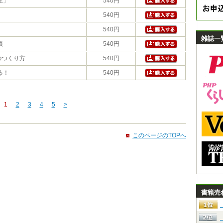
生」
540円
540円
540円
雑誌一
慣
540円
のつくり方
540円
る！
540円
1
2
3
4
5
>
このページのTOPへ
書籍売