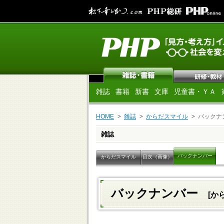
雑誌
書籍
新書
文庫
児童書・ＹＡ
HOME
雑誌
からだスマイル
バックナ
雑誌
バックナンバー
からだスマイル
目次（画像）
バックナンバー
[か