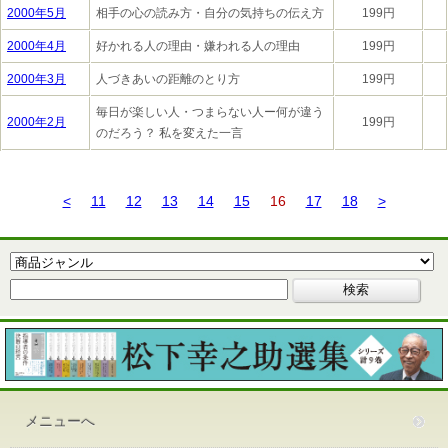
2000年5月
相手の心の読み方・自分の気持ちの伝え方
199円
2000年4月
好かれる人の理由・嫌われる人の理由
199円
2000年3月
人づきあいの距離のとり方
199円
毎日が楽しい人・つまらない人ー何が違う
2000年2月
199円
のだろう？ 私を変えた一言
<
11
12
13
14
15
16
17
18
>
メニューへ