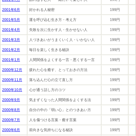
2001年6月
好かれる人秘密
199円
2001年5月
運を呼び込む生き方・考え方
199円
2001年4月
失敗を次に生かす人・生かせない人
199円
2001年3月
人づきあいがうまくいく人・いかない人
199円
2001年2月
毎日を楽しく生きる秘訣
199円
2001年1月
人間関係をよくする一言・悪くする一言
199円
2000年12月
疲れた心を癒す、とっておきの方法
199円
2000年11月
落ち込んだ心の立て直し方
199円
2000年10月
心が通う話し方のコツ
199円
2000年9月
気まずくなった人間関係をよくする法
199円
2000年8月
自分の中の「弱い心」とのつきあい方
199円
2000年7月
人を傷つける言葉・癒す言葉
199円
2000年6月
前向きな気持ちになる秘訣
199円