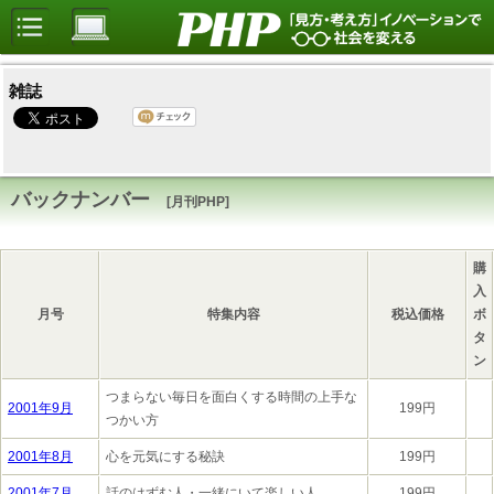
雑誌
バックナンバー
[月刊PHP]
購
入
月号
特集内容
税込価格
ボ
タ
ン
つまらない毎日を面白くする時間の上手な
2001年9月
199円
つかい方
2001年8月
心を元気にする秘訣
199円
2001年7月
話のはずむ人・一緒にいて楽しい人
199円