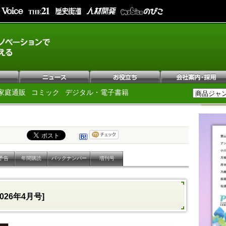
家庭通販
コミック
デジタル・電子書籍
予告
年間購読
バックナンバー
増刊号
2026年4月号]