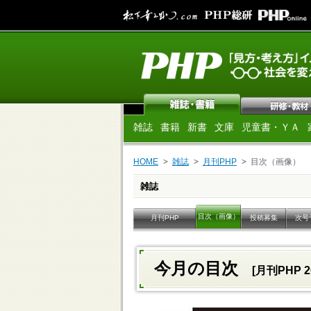
雑誌
書籍
新書
文庫
児童書・ＹＡ
HOME
雑誌
月刊PHP
目次（画像）
雑誌
目次（画像）
月刊PHP
投稿募集
次号
今月の目次
[月刊PHP 