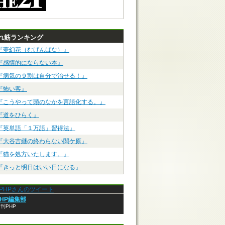
れ筋ランキング
『夢幻花（むげんばな）』
『感情的にならない本』
『病気の９割は自分で治せる！』
『怖い客』
『こうやって頭のなかを言語化する。』
『道をひらく』
『英単語「１万語」習得法』
『大谷吉継の終わらない関ケ原』
『猫を処方いたします。』
『きっと明日はいい日になる』
anPHPさんのツイート
PHP編集部
刊PHP