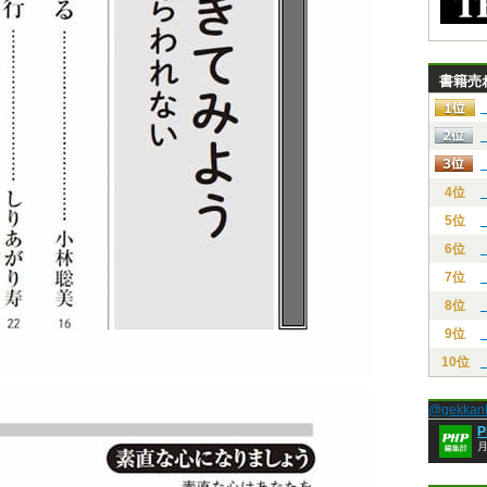
書籍売
4位
5位
6位
7位
8位
9位
10位
@gekk
月