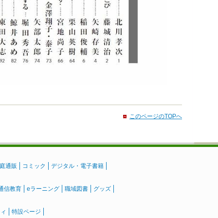
このページのTOPへ
庭通販
コミック
デジタル・電子書籍
通信教育
eラーニング
職域図書
グッズ
ティ
特設ページ