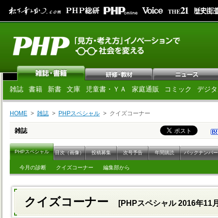
雑誌
書籍
新書
文庫
児童書・ＹＡ
家庭通販
コミック
デジタ
HOME
雑誌
PHPスペシャル
クイズコーナー
雑誌
PHPスペシャル
目次（画像）
投稿募集
次号予告
年間購読
バックナンバー
今月の診断
クイズコーナー
編集部から
クイズコーナー
[PHPスペシャル 2016年11