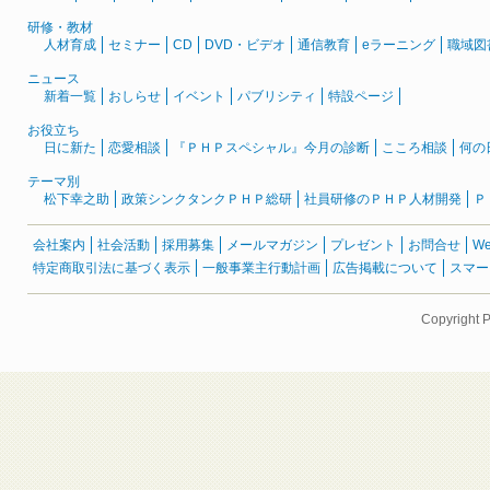
研修・教材
人材育成
セミナー
CD
DVD・ビデオ
通信教育
eラーニング
職域図
ニュース
新着一覧
おしらせ
イベント
パブリシティ
特設ページ
お役立ち
日に新た
恋愛相談
『ＰＨＰスペシャル』今月の診断
こころ相談
何の
テーマ別
松下幸之助
政策シンクタンクＰＨＰ総研
社員研修のＰＨＰ人材開発
Ｐ
会社案内
社会活動
採用募集
メールマガジン
プレゼント
お問合せ
W
特定商取引法に基づく表示
一般事業主行動計画
広告掲載について
スマー
Copyright 