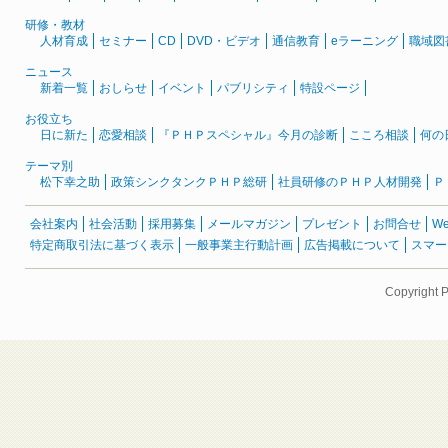
研修・教材
人材育成
セミナー
CD
DVD・ビデオ
通信教育
eラーニング
職域図
ニュース
新着一覧
おしらせ
イベント
パブリシティ
特設ページ
お役立ち
日に新た
恋愛相談
『ＰＨＰスペシャル』今月の診断
こころ相談
何の
テーマ別
松下幸之助
政策シンクタンクＰＨＰ総研
社員研修のＰＨＰ人材開発
Ｐ
会社案内
社会活動
採用募集
メールマガジン
プレゼント
お問合せ
W
特定商取引法に基づく表示
一般事業主行動計画
広告掲載について
スマー
Copyright 