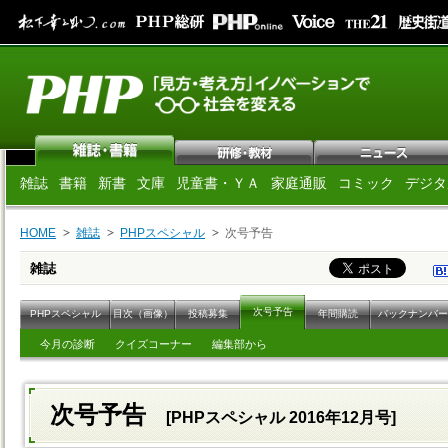
雑誌
書籍
新書
文庫
児童書・ＹＡ
家庭通販
コミック
デジタ
HOME
雑誌
PHPスペシャル
次号予告
雑誌
次号予告
PHPスペシャル
目次（画像）
投稿募集
年間購読
バックナンバー
今月の診断
クイズコーナー
編集部から
次号予告
[PHPスペシャル 2016年12月号]