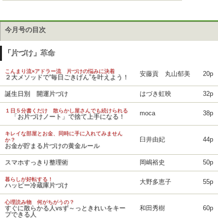
今月号の目次
「片づけ」革命
こんまり流×アドラー流 片づけの悩みに決着
安藤貢 丸山郁美
20p
２大メソッドで“毎日ごきげん”を叶えよう！
誕生日別 開運片づけ
はづき虹映
32p
１日５分書くだけ 散らかし屋さんでも続けられる
moca
38p
「お片づけノート」で捨て上手になる！
キレイな部屋とお金、同時に手に入れてみません
臼井由妃
44p
か？
お金が貯まる片づけの黄金ルール
スマホすっきり整理術
岡嶋裕史
50p
暮らしが好転する！
大野多恵子
55p
ハッピー冷蔵庫片づけ
心理読み物 何がちがうの？
すぐに散らかる人vsず～っときれいをキー
和田秀樹
60p
プできる人