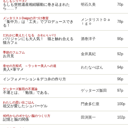
もしもシリーズ7
もしも突然遺産相続騒動に巻き込まれた
明石久美
70p
ら……？
メンタリストDaigoの片づけ教室
メンタリストＤａ
「集中力」は「工夫」でプロデュースでき
78p
ｉｇｏ
る！
だれかに教えたくなる かわいいパリ
パリジャンにも大人気！ 猫と触れ合える
酒巻洋子
90p
猫カフェ
季節のフムフム
金井真紀
92p
お月見
幸せの方程式 ～ラッキー美人への道
わたなべぽん
94p
美人×筆マメ
インフォメーション＆デコ弁の作り方
96p
ゲッターズ飯田の不運論
ゲッターズ飯田
97p
不運とは、「勉強」である。
わたしの思い出ごはん
門倉多仁亜
100p
祖父が愛したシュパーゲル
40代からのボケない脳のつくり方
田渕英一
102p
記憶と脳の関係