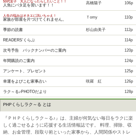
50代女子 大人になったらしたいこと！！
高橋陽子
106p
人魚にバタ足を習います！！
人生の悩みはオネエに訊いちゃえ！
Ｔomy
110p
家族が部屋を片づけてくれません。
季節の読書
杉山由美子
112p
READERS’くらぶ
114p
次号予告 バックナンバーのご案内
120p
年間購読のご案内
124p
アンケート、プレゼント
125p
幸運をよびこむ家事占い
咲羅 紅
126p
ラク～る♪PHOTOだより
128p
PHPくらしラク～る とは
『ＰＨＰくらしラク～る♪』は、主婦が何気ない毎日をラクに楽
しく過ごせるように応援する生活情報誌です。 料理、掃除、収
納、お金管理、段取り術といった家事から、人間関係やストレ