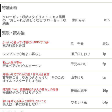
特別企画
クローゼット収納スタイリスト ミセス黒田
の “おしゃれが楽しくなる”クローゼット収
黒田みか
81p
納術
連載・読み物
かわいく盛って♪季節のHAPPYデコ弁
浜 千春
表2p
秋の行楽お弁当
シンプルで心地よい暮らし
瀬戸口しおり
1p
私にお取り寄せ
甲斐みのり
6p
デルベアのバウムクーヘン
月替わりでプロが伝授！作りおき食堂
甘辛豚こま やみつききゅうり きのこの
山本ゆり
8p
オイルマスタードしょうゆ
雑貨店「hal」後藤由紀子さんの暮らしの定番
後藤由紀子
16p
松徳硝子のうすはりグラス
願いを叶える美人が絶対しないこと
ワタナベ薫
64p
美人は、夢に執着しない！