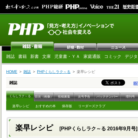
雑誌
書籍
新書
文庫
児童書・ＹＡ
家庭通販
コミック
デジタ
HOME
雑誌
PHPくらしラク～る
楽早レシピ
雑誌
くらしラク～る
目次（画像）
投稿募集
次号予告
バックナンバー
増刊号
楽早レシピ
おすすめの本
保存版
リーダーズクラブ
楽早レシピ
[PHPくらしラク～る 2016年9月号]