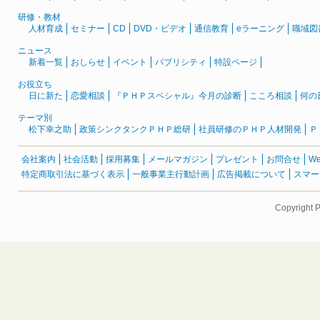
研修・教材
人材育成
セミナー
CD
DVD・ビデオ
通信教育
eラーニング
職域図
ニュース
新着一覧
おしらせ
イベント
パブリシティ
特設ページ
お役立ち
日に新た
恋愛相談
『ＰＨＰスペシャル』今月の診断
こころ相談
何の
テーマ別
松下幸之助
政策シンクタンクＰＨＰ総研
社員研修のＰＨＰ人材開発
Ｐ
会社案内
社会活動
採用募集
メールマガジン
プレゼント
お問合せ
W
特定商取引法に基づく表示
一般事業主行動計画
広告掲載について
スマー
Copyright 