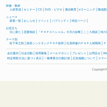
研修・教材
人材育成
セミナー
CD
DVD・ビデオ
通信教育
eラーニング
職域図
ニュース
新着一覧
おしらせ
イベント
パブリシティ
特設ページ
お役立ち
日に新た
恋愛相談
『ＰＨＰスペシャル』今月の診断
こころ相談
何の
テーマ別
松下幸之助
政策シンクタンクＰＨＰ総研
社員研修のＰＨＰ人材開発
Ｐ
会社案内
社会活動
採用募集
メールマガジン
プレゼント
お問合せ
W
特定商取引法に基づく表示
一般事業主行動計画
広告掲載について
スマー
Copyright 