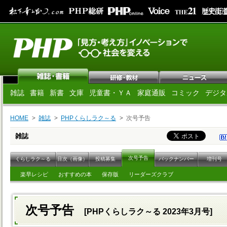
雑誌
書籍
新書
文庫
児童書・ＹＡ
家庭通販
コミック
デジタ
HOME
雑誌
PHPくらしラク～る
次号予告
雑誌
次号予告
くらしラク～る
目次（画像）
投稿募集
バックナンバー
増刊号
楽早レシピ
おすすめの本
保存版
リーダーズクラブ
次号予告
[PHPくらしラク～る 2023年3月号]