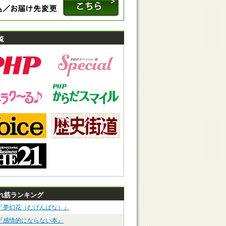
覧
れ筋ランキング
『夢幻花（むげんばな）』
『感情的にならない本』