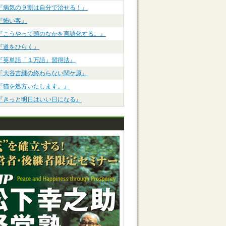
『病気の９割は自分で治せる！』
『怖い客』
『こうやって頭のなかを言語化する。』
『道をひらく』
『英単語「１万語」習得法』
『大谷吉継の終わらない関ケ原』
『猫を処方いたします。』
『きっと明日はいい日になる』