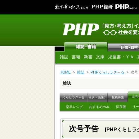
雑誌
書籍
新書
文庫
児童書・ＹＡ
HOME
雑誌
PHPくらしラク～る
次号
雑誌
次号
くらしラク～る
目次（画像）
投稿募集
楽早レシピ
おすすめの本
保存版
リー
次号予告
[PHPくらしラク