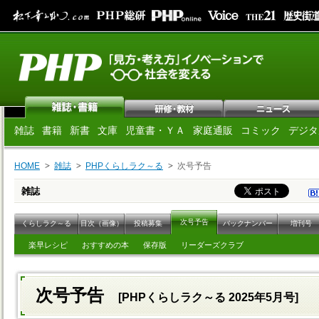
雑誌
書籍
新書
文庫
児童書・ＹＡ
家庭通販
コミック
デジタ
HOME
雑誌
PHPくらしラク～る
次号予告
雑誌
次号予告
くらしラク～る
目次（画像）
投稿募集
バックナンバー
増刊号
楽早レシピ
おすすめの本
保存版
リーダーズクラブ
次号予告
[PHPくらしラク～る 2025年5月号]