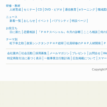
研修・教材
人材育成
セミナー
CD
DVD・ビデオ
通信教育
eラーニング
職域図
ニュース
新着一覧
おしらせ
イベント
パブリシティ
特設ページ
お役立ち
日に新た
恋愛相談
『ＰＨＰスペシャル』今月の診断
こころ相談
何の
テーマ別
松下幸之助
政策シンクタンクＰＨＰ総研
社員研修のＰＨＰ人材開発
Ｐ
会社案内
社会活動
採用募集
メールマガジン
プレゼント
お問合せ
W
特定商取引法に基づく表示
一般事業主行動計画
広告掲載について
スマー
Copyright 