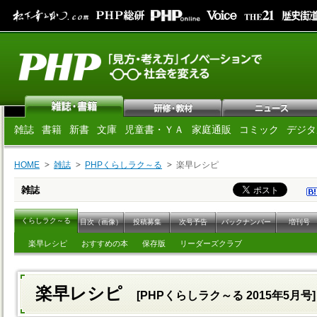
雑誌
書籍
新書
文庫
児童書・ＹＡ
家庭通販
コミック
デジタ
HOME
雑誌
PHPくらしラク～る
楽早レシピ
雑誌
くらしラク～る
目次（画像）
投稿募集
次号予告
バックナンバー
増刊号
楽早レシピ
おすすめの本
保存版
リーダーズクラブ
楽早レシピ
[PHPくらしラク～る 2015年5月号]