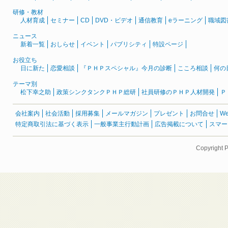
研修・教材
人材育成
セミナー
CD
DVD・ビデオ
通信教育
eラーニング
職域図
ニュース
新着一覧
おしらせ
イベント
パブリシティ
特設ページ
お役立ち
日に新た
恋愛相談
『ＰＨＰスペシャル』今月の診断
こころ相談
何の
テーマ別
松下幸之助
政策シンクタンクＰＨＰ総研
社員研修のＰＨＰ人材開発
Ｐ
会社案内
社会活動
採用募集
メールマガジン
プレゼント
お問合せ
W
特定商取引法に基づく表示
一般事業主行動計画
広告掲載について
スマー
Copyright 