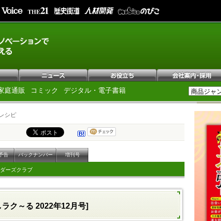
家庭通販
コミック
デジタル・電子書籍
レシピ
予告
バックナンバー
増刊号
ダーズクラブ
しラク～る 2022年12月号]