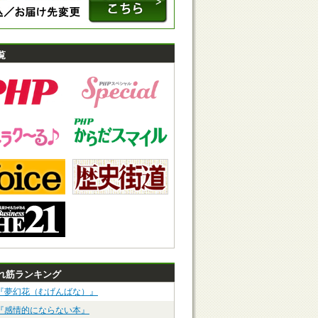
覧
れ筋ランキング
『夢幻花（むげんばな）』
『感情的にならない本』