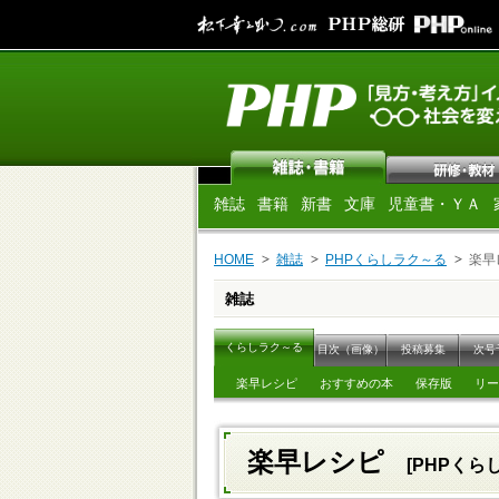
雑誌
書籍
新書
文庫
児童書・ＹＡ
HOME
雑誌
PHPくらしラク～る
楽早
雑誌
くらしラク～る
目次（画像）
投稿募集
次号
楽早レシピ
おすすめの本
保存版
リー
楽早レシピ
[PHPくら