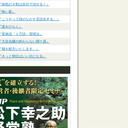
『病気の９割は自分で治せる！』
『怖い客』
『こうやって頭のなかを言語化する。』
『道をひらく』
『英単語「１万語」習得法』
『大谷吉継の終わらない関ケ原』
『猫を処方いたします。』
『きっと明日はいい日になる』