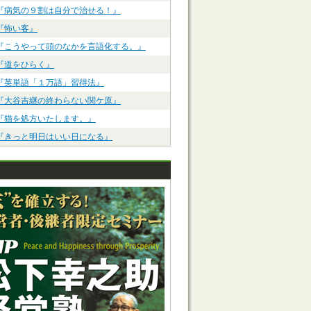
『病気の９割は自分で治せる！』
『怖い客』
『こうやって頭のなかを言語化する。』
『道をひらく』
『英単語「１万語」習得法』
『大谷吉継の終わらない関ケ原』
『猫を処方いたします。』
『きっと明日はいい日になる』