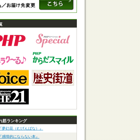
覧
れ筋ランキング
『夢幻花（むげんばな）』
『感情的にならない本』