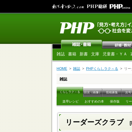
雑誌
書籍
新書
文庫
児童書・ＹＡ
HOME
雑誌
PHPくらしラク～る
リー
雑誌
くらしラク～る
目次（画像）
投稿募集
次号
楽早レシピ
おすすめの本
保存版
リー
リーダーズクラブ