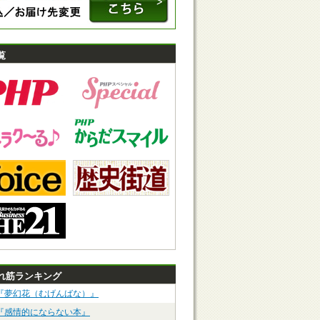
覧
れ筋ランキング
『夢幻花（むげんばな）』
『感情的にならない本』