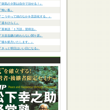
『病気の９割は自分で治せる！』
『怖い客』
『こうやって頭のなかを言語化する。』
『道をひらく』
『英単語「１万語」習得法』
『大谷吉継の終わらない関ケ原』
『猫を処方いたします。』
『きっと明日はいい日になる』