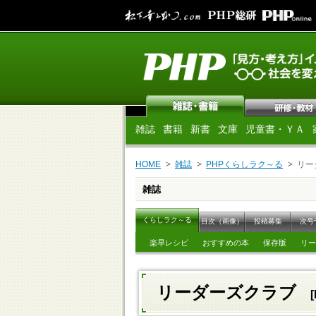
雑誌
書籍
新書
文庫
児童書・ＹＡ
HOME
雑誌
PHPくらしラク～る
リー
雑誌
くらしラク～る
目次（画像）
投稿募集
次号
楽早レシピ
おすすめの本
保存版
リー
リーダーズクラブ