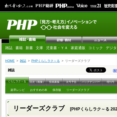
雑誌
書籍
新書
文庫
児童書・ＹＡ
家庭通販
コミック
デジタ
HOME
雑誌
PHPくらしラク～る
リーダーズクラブ
雑誌
くらしラク～る
目次（画像）
投稿募集
次号予告
バックナンバー
増刊号
楽早レシピ
おすすめの本
保存版
リーダーズクラブ
リーダーズクラブ
[PHPくらしラク～る 202