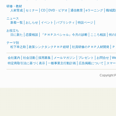
研修・教材
人材育成
セミナー
CD
DVD・ビデオ
通信教育
eラーニング
職域図
ニュース
新着一覧
おしらせ
イベント
パブリシティ
特設ページ
お役立ち
日に新た
恋愛相談
『ＰＨＰスペシャル』今月の診断
こころ相談
何の
テーマ別
松下幸之助
政策シンクタンクＰＨＰ総研
社員研修のＰＨＰ人材開発
Ｐ
会社案内
社会活動
採用募集
メールマガジン
プレゼント
お問合せ
W
特定商取引法に基づく表示
一般事業主行動計画
広告掲載について
スマー
Copyright 