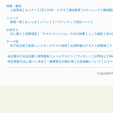
研修・教材
人材育成
セミナー
CD
DVD・ビデオ
通信教育
eラーニング
職域図
ニュース
新着一覧
おしらせ
イベント
パブリシティ
特設ページ
お役立ち
日に新た
恋愛相談
『ＰＨＰスペシャル』今月の診断
こころ相談
何の
テーマ別
松下幸之助
政策シンクタンクＰＨＰ総研
社員研修のＰＨＰ人材開発
Ｐ
会社案内
社会活動
採用募集
メールマガジン
プレゼント
お問合せ
W
特定商取引法に基づく表示
一般事業主行動計画
広告掲載について
スマー
Copyright 