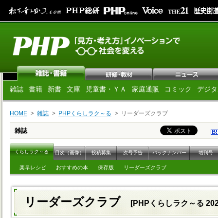
雑誌
書籍
新書
文庫
児童書・ＹＡ
家庭通販
コミック
デジタ
HOME
雑誌
PHPくらしラク～る
リーダーズクラブ
雑誌
くらしラク～る
目次（画像）
投稿募集
次号予告
バックナンバー
増刊号
楽早レシピ
おすすめの本
保存版
リーダーズクラブ
リーダーズクラブ
[PHPくらしラク～る 20