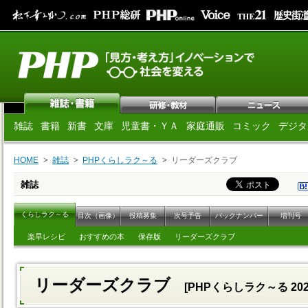
雑誌
書籍
新書
文庫
児童書・ＹＡ
家庭通販
コミック
デジタ
HOME
雑誌
PHPくらしラク～る
リーダーズクラブ
雑誌
くらしラク～る
目次（画像）
投稿募集
次号予告
バックナンバー
増刊号
楽早レシピ
おすすめの本
保存版
リーダーズクラブ
リーダーズクラブ
[PHPくらしラク～る 202