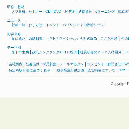
研修・教材
人材育成
セミナー
CD
DVD・ビデオ
通信教育
eラーニング
職域図
ニュース
新着一覧
おしらせ
イベント
パブリシティ
特設ページ
お役立ち
日に新た
恋愛相談
『ＰＨＰスペシャル』今月の診断
こころ相談
何の
テーマ別
松下幸之助
政策シンクタンクＰＨＰ総研
社員研修のＰＨＰ人材開発
Ｐ
会社案内
社会活動
採用募集
メールマガジン
プレゼント
お問合せ
W
特定商取引法に基づく表示
一般事業主行動計画
広告掲載について
スマー
Copyright 