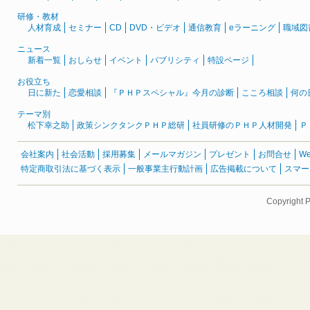
研修・教材
人材育成
セミナー
CD
DVD・ビデオ
通信教育
eラーニング
職域図
ニュース
新着一覧
おしらせ
イベント
パブリシティ
特設ページ
お役立ち
日に新た
恋愛相談
『ＰＨＰスペシャル』今月の診断
こころ相談
何の
テーマ別
松下幸之助
政策シンクタンクＰＨＰ総研
社員研修のＰＨＰ人材開発
Ｐ
会社案内
社会活動
採用募集
メールマガジン
プレゼント
お問合せ
W
特定商取引法に基づく表示
一般事業主行動計画
広告掲載について
スマー
Copyright 