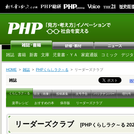
雑誌
書籍
新書
文庫
児童書・ＹＡ
家庭通販
コミック
デジタ
HOME
雑誌
PHPくらしラク～る
リーダーズクラブ
雑誌
くらしラク～る
目次（画像）
投稿募集
次号予告
バックナンバー
増刊号
楽早レシピ
おすすめの本
保存版
リーダーズクラブ
リーダーズクラブ
[PHPくらしラク～る 20