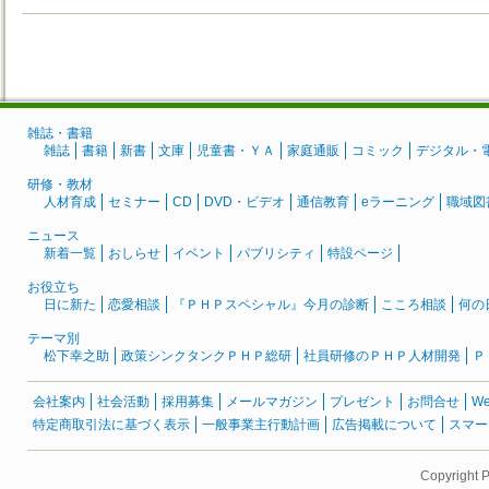
雑誌・書籍
雑誌
書籍
新書
文庫
児童書・ＹＡ
家庭通販
コミック
デジタル・
研修・教材
人材育成
セミナー
CD
DVD・ビデオ
通信教育
eラーニング
職域図
ニュース
新着一覧
おしらせ
イベント
パブリシティ
特設ページ
お役立ち
日に新た
恋愛相談
『ＰＨＰスペシャル』今月の診断
こころ相談
何の
テーマ別
松下幸之助
政策シンクタンクＰＨＰ総研
社員研修のＰＨＰ人材開発
Ｐ
会社案内
社会活動
採用募集
メールマガジン
プレゼント
お問合せ
W
特定商取引法に基づく表示
一般事業主行動計画
広告掲載について
スマー
Copyright 