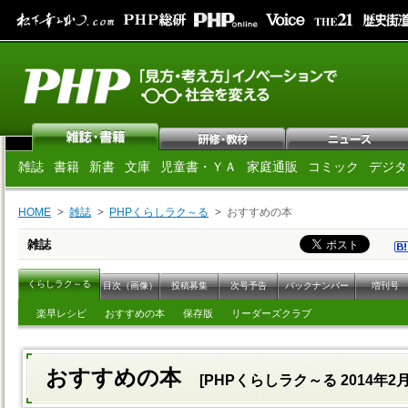
雑誌
書籍
新書
文庫
児童書・ＹＡ
家庭通販
コミック
デジタ
HOME
雑誌
PHPくらしラク～る
おすすめの本
雑誌
くらしラク～る
目次（画像）
投稿募集
次号予告
バックナンバー
増刊号
楽早レシピ
おすすめの本
保存版
リーダーズクラブ
おすすめの本
[PHPくらしラク～る 2014年2月