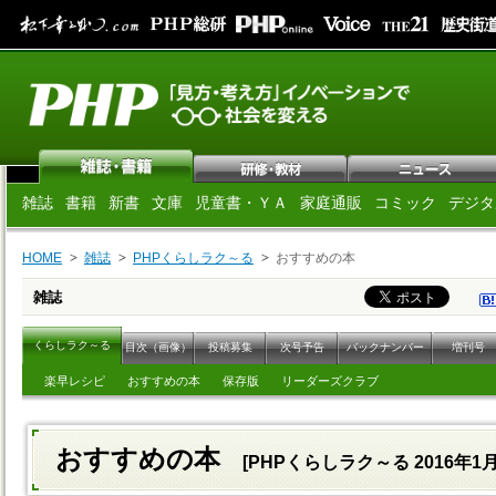
雑誌
書籍
新書
文庫
児童書・ＹＡ
家庭通販
コミック
デジタ
HOME
雑誌
PHPくらしラク～る
おすすめの本
雑誌
くらしラク～る
目次（画像）
投稿募集
次号予告
バックナンバー
増刊号
楽早レシピ
おすすめの本
保存版
リーダーズクラブ
おすすめの本
[PHPくらしラク～る 2016年1月