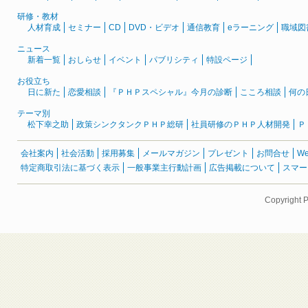
研修・教材
人材育成
セミナー
CD
DVD・ビデオ
通信教育
eラーニング
職域図
ニュース
新着一覧
おしらせ
イベント
パブリシティ
特設ページ
お役立ち
日に新た
恋愛相談
『ＰＨＰスペシャル』今月の診断
こころ相談
何の
テーマ別
松下幸之助
政策シンクタンクＰＨＰ総研
社員研修のＰＨＰ人材開発
Ｐ
会社案内
社会活動
採用募集
メールマガジン
プレゼント
お問合せ
W
特定商取引法に基づく表示
一般事業主行動計画
広告掲載について
スマー
Copyright 