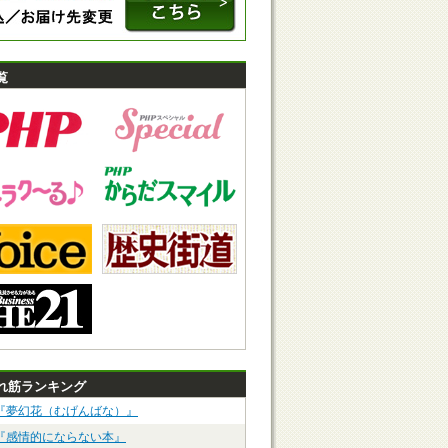
覧
れ筋ランキング
『夢幻花（むげんばな）』
『感情的にならない本』