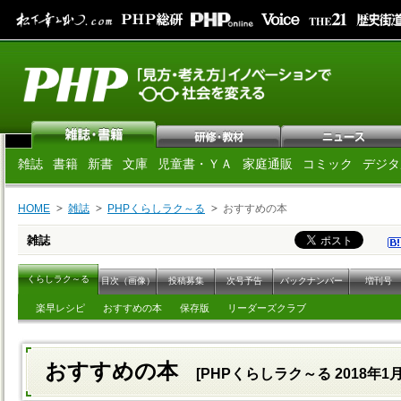
雑誌
書籍
新書
文庫
児童書・ＹＡ
家庭通販
コミック
デジタ
HOME
雑誌
PHPくらしラク～る
おすすめの本
雑誌
くらしラク～る
目次（画像）
投稿募集
次号予告
バックナンバー
増刊号
楽早レシピ
おすすめの本
保存版
リーダーズクラブ
おすすめの本
[PHPくらしラク～る 2018年1月