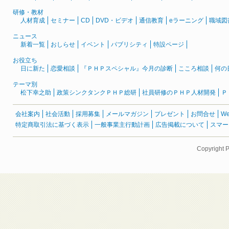
研修・教材
人材育成
セミナー
CD
DVD・ビデオ
通信教育
eラーニング
職域図
ニュース
新着一覧
おしらせ
イベント
パブリシティ
特設ページ
お役立ち
日に新た
恋愛相談
『ＰＨＰスペシャル』今月の診断
こころ相談
何の
テーマ別
松下幸之助
政策シンクタンクＰＨＰ総研
社員研修のＰＨＰ人材開発
Ｐ
会社案内
社会活動
採用募集
メールマガジン
プレゼント
お問合せ
W
特定商取引法に基づく表示
一般事業主行動計画
広告掲載について
スマー
Copyright 