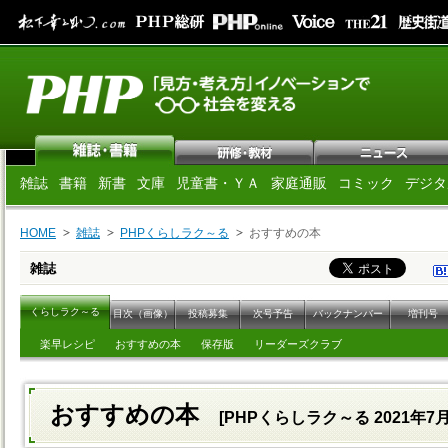
雑誌
書籍
新書
文庫
児童書・ＹＡ
家庭通販
コミック
デジタ
HOME
雑誌
PHPくらしラク～る
おすすめの本
雑誌
くらしラク～る
目次（画像）
投稿募集
次号予告
バックナンバー
増刊号
楽早レシピ
おすすめの本
保存版
リーダーズクラブ
おすすめの本
[PHPくらしラク～る 2021年7月