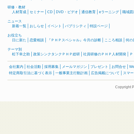
研修・教材
人材育成
セミナー
CD
DVD・ビデオ
通信教育
eラーニング
職域図
ニュース
新着一覧
おしらせ
イベント
パブリシティ
特設ページ
お役立ち
日に新た
恋愛相談
『ＰＨＰスペシャル』今月の診断
こころ相談
何の
テーマ別
松下幸之助
政策シンクタンクＰＨＰ総研
社員研修のＰＨＰ人材開発
Ｐ
会社案内
社会活動
採用募集
メールマガジン
プレゼント
お問合せ
W
特定商取引法に基づく表示
一般事業主行動計画
広告掲載について
スマー
Copyright 